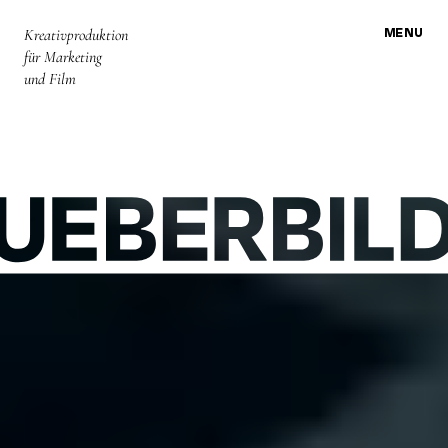
MENU
Kreativproduktion
SELECTED
SELECTED
SELECTED
PROJECTS
PROJECTS
PROJECTS
für Marketing
und Film